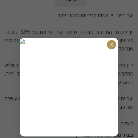
יער יתיר - יין אדום פרימיום מאזור יתיר.
יין יוקרתי המורכב מבלנד מיוחד של זני ענבים: 55% קברנה
סוביניון, 25% פטיט וורדו, ו-20% מלבק. הרכב הזנים משתנה מדי
שנה כדי להדגיש את ייחודיות האזור וכרמיו.
היין התבגר 15 חודשים בחביות עץ אלון צרפתיות, כאשר כשליש
מהחביות הן חדשות. מקור הענבים מחלקות נבחרות ביער יתיר,
המעניקות ליין איכות וטעם מיוחדים.
יער יתיר הוא יין מצוין להתיישנות, המבטיח חוויית טעימה עשירה
ומורכבת לשנים רבות.
כשרות - בד"ץ הרב רובין.
בציר משתנה בכל מוצר יין