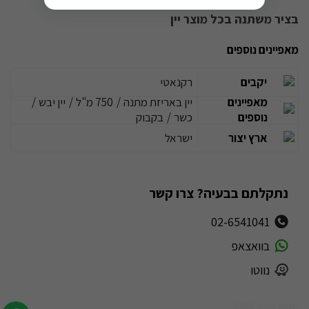
בציר משתנה בכל מוצר יין
מאפיינים נוספים
יקבים
רקנאטי
מאפיינים
יין באריזת מתנה
/
750 מ"ל
/
יין יבש
/
נוספים
כשר
/
בקבוק
ארץ יצור
ישראל
נתקלתם בבעיה? צרו קשר
02-6541041
בוואצאפ
נווטו
מזהה מוצר: 5961