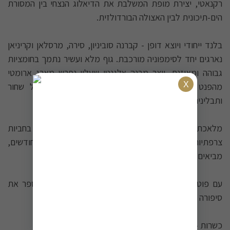
רקנאטי, יצירת מופת המשלבת את הדיאלוג הנצחי בין המסורת
הים-תיכונית לבין האצולה הבורדולזית.
בלנד ייחודי ויוצא דופן - קברנה סוביניון, סירה, מרסלאן וקריניאן
נארגים יחד לסימפוניה מורכבת. גוף מלא ועשיר נתמך בחומציות
גבוהה ומאוזנת, יוצר מבנה אלגנטי שעליו נפרש מארג ארומטי
מהפנט של פירות יער שחורים, שוקולד מריר, פלפל שחור
ותבלינים ים-תיכוניים.
מלאכת יין מדויקת - תסיסה נפרדת לכל כרם, התבגרות בחביות
צרפתיות (80% חדשות), וחודשי יישון ממושכים של 18 חודשים,
מביאים את היין לשיא שלמותו.
עם פוטנציאל התיישנות של 7 שנים ומעלה, זהו יין המספר את
סיפורה של אדמת ישראל במיטבה - עכשיו ולשנים הבאות.
כשרות - בד"צ בית יוסף / חתם סופר בני ברק / OU.