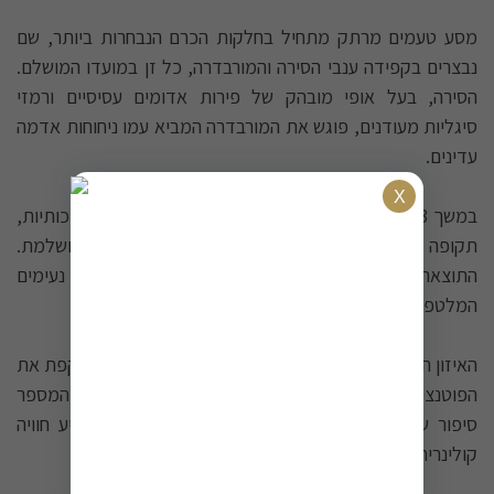
מסע טעמים מרתק מתחיל בחלקות הכרם הנבחרות ביותר, שם
נבצרים בקפידה ענבי הסירה והמורבדרה, כל זן במועדו המושלם.
הסירה, בעל אופי מובהק של פירות אדומים עסיסיים ורמזי
סיגליות מעודנים, פוגש את המורבדרה המביא עמו ניחוחות אדמה
עדינים.
במשך 13 חודשים התיישן הממסך בחביות אלון צרפתי איכותיות,
תקופה בה התמזגו הטעמים והארומות לכדי יצירה מושלמת.
התוצאה היא יין בעל גוף עשיר ואלגנטי, עם טאנינים נעימים
המלטפים את החך.
האיזון המושלם בין שני הזנים יוצר חוויית יין אצילית, המשקפת את
הפוטנציאל הגבוה של הכרמים מהם הגיעו הענבים. זהו יין המספר
סיפור של מפגש מושלם בין שני זנים משלימים, המציע חוויה
קולינרית עשירה.