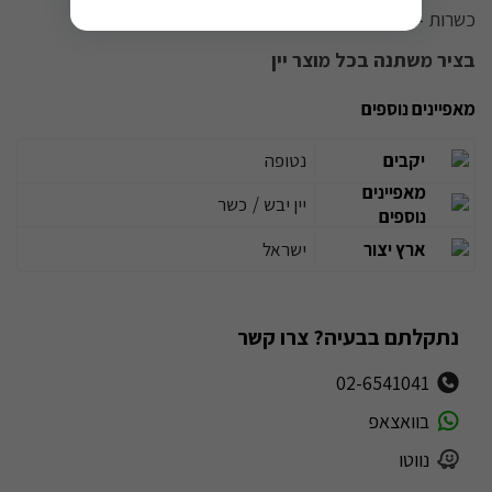
כשרות - בד''ץ העדה החרדית.
בציר משתנה בכל מוצר יין
מאפיינים נוספים
יקבים
נטופה
מאפיינים
יין יבש
/
כשר
נוספים
ארץ יצור
ישראל
נתקלתם בבעיה? צרו קשר
02-6541041
בוואצאפ
נווטו