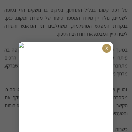
על רכס קסום בגליל התחתון, במקום בו נושקים הרי נטופה
לשמיים, נולד יין מיוחד המספר סיפור של מסורת ומקום. כאן,
בנקודת המפגש המושלמת, משתלבים זני הגראנש והסירה
ליצירת יין המבטא את רוח הים התיכון.
במשך 10 חודשים התבגר היין בחביות אלון צרפתי, תקופה בה
פיתח אופי ייחודי המשלב עוצמה ועדינות. הטאנינים הרכים
מתחברים בהרמוניה מושלמת עם טעמי פטל בשל, כשברקע
מרחף ניחוח מעודן של פלפל שחור.
זהו יין שנולד מתוך אהבה לאדמה וחדוות היצירה, כשכל טיפה בו
מספרת את סיפורם של כורמי נטופה המסורים. היין משקף את
הקשר העמוק בין האדם לאדמתו, ומביא עמו את הניחוחות
והטעמים של אגן הים התיכון אל כוסך.
כשרות - בד''ץ העדה החרדית.